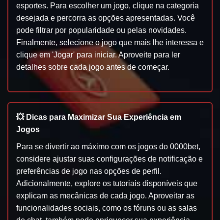
esportes. Para escolher um jogo, clique na categoria
desejada e percorra as opções apresentadas. Você
pode filtrar por popularidade ou pelas novidades.
Finalmente, selecione o jogo que mais lhe interessa e
clique em 'Jogar' para iniciar. Aproveite para ler
detalhes sobre cada jogo antes de começar.
💥 Dicas para Maximizar Sua Experiência em
Jogos
Para se divertir ao máximo com os jogos do 0000bet,
considere ajustar suas configurações de notificação e
preferências de jogo nas opções de perfil.
Adicionalmente, explore os tutoriais disponíveis que
explicam as mecânicas de cada jogo. Aproveitar as
funcionalidades sociais, como os fóruns ou as salas